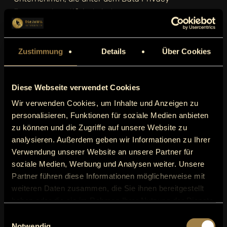
Framework zertifiziert sind.
Einsatz von Cookies
Zustimmung
Details
Über Cookies
Cookies sind kleine Textdateien, bzw. sonstige
Speichervermerke, die Informationen auf Endgeräten
speichern und Informationen aus den Endgeräten
Diese Webseite verwendet Cookies
auslesen. Z.B. um den Login-Status in einem
Wir verwenden Cookies, um Inhalte und Anzeigen zu
Nutzerkonto, einen Warenkorbinhalt in einem E-Shop,
personalisieren, Funktionen für soziale Medien anbieten
die aufgerufenen Inhalte oder verwendete Funktionen
zu können und die Zugriffe auf unsere Website zu
eines Onlineangebotes speichern. Cookies können
analysieren. Außerdem geben wir Informationen zu Ihrer
ferner zu unterschiedlichen Zwecken eingesetzt
Verwendung unserer Website an unsere Partner für
werden, z.B. zu Zwecken der Funktionsfähigkeit,
soziale Medien, Werbung und Analysen weiter. Unsere
Sicherheit und Komfort von Onlineangeboten sowie
Partner führen diese Informationen möglicherweise mit
der Erstellung von Analysen der Besucherströme.
weiteren Daten zusammen, die Sie ihnen bereitgestellt
haben oder die sie im Rahmen Ihrer Nutzung der Dienste
Hinweise zur Einwilligung:
Wir setzen Cookies im
gesammelt haben.
Einwilligungsauswahl
Einklang mit den gesetzlichen Vorschriften ein. Daher
Notwendig